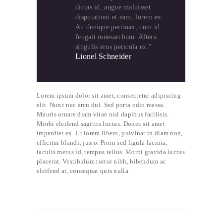
dictas id, augue maluisset
disputationi et eam, lorem ex.
An denique pertinax, cum id
feugait mnesarchum. Altera
singulis eros pericula ex.”
Lionel Schneider
Lorem ipsum dolor sit amet, consectetur adipiscing
elit. Nunc nec arcu dui. Sed porta odio massa.
Mauris ornare diam vitae nisl dapibus facilisis.
Morbi eleifend sagittis luctus. Donec sit amet
imperdiet ex. Ut lorem libero, pulvinar in diam non,
efficitur blandit justo. Proin sed ligula lacinia,
iaculis metus id, tempus tellus. Morbi gravida luctus
placerat. Vestibulum tortor nibh, bibendum ac
eleifend at, consequat quis nulla