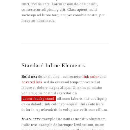
amet, mollis ante. Lorem ipsum dolor sit amet,
consectetur adipiscing elit. Class aptent taciti
sociosqu ad litora torquent per conubia nostra, per
inceptos himenaeos.
Standard Inline Elements
Bold text
dolor sit amet, consectetur
link color
and
hovered link
sed do eiusmod tempor hovered ut
labore et dolore magna aliqua. Ut enim ad minim
veniam, quis nostrud exercitation
accent background
ullamco laboris
nisi ut aliquip
ex
ea dafault link color consequat. Duis aute irure
dolor in reprehenderit in voluptate velit esse cillum.
Italic text
example iste natus error sit voluptatem
italic text example doloremque laudantium, totam