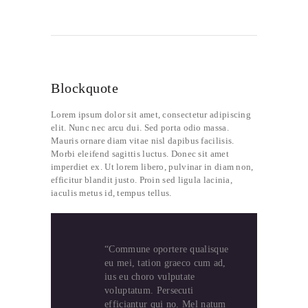
Blockquote
Lorem ipsum dolor sit amet, consectetur adipiscing
elit. Nunc nec arcu dui. Sed porta odio massa.
Mauris ornare diam vitae nisl dapibus facilisis.
Morbi eleifend sagittis luctus. Donec sit amet
imperdiet ex. Ut lorem libero, pulvinar in diam non,
efficitur blandit justo. Proin sed ligula lacinia,
iaculis metus id, tempus tellus.
“Commune oportere qualisque
eu mei, tation graeco cum ad,
ius eu choro vulputate
voluptatum. Persecuti
efficiantur qui no. Mel natum