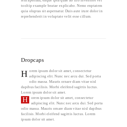
rem aperiam, eaque ipsa quae ab illo inventore vei
tooltip example
beatae explicabo. Nemo enptatem
quia oluptas sit aspernatur. Duis aute irure dolor in
reprehenderit in voluptate velit esse cillum.
Dropcaps
H
orem ipsum dolor sit amet, consectetur
adipiscing elit. Nunc nec arcu dui. Sed porta
odio massa. Mauris ornare diam vitae nisl
dapibus facilisis. Morbi eleifend sagittis luctus.
Lorem ipsum dolor sit amet.
H
orem ipsum dolor sit amet, consectetur
adipiscing elit. Nunc nec arcu dui. Sed porta
odio massa. Mauris ornare diam vitae nisl dapibus
facilisis. Morbi eleifend sagittis luctus. Lorem
ipsum dolor sit amet.