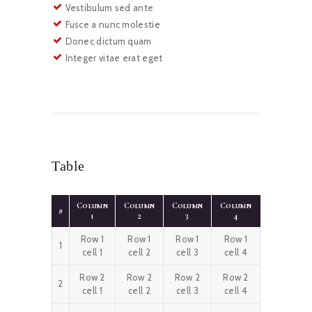
Vestibulum sed ante
Fusce a nunc molestie
Donec dictum quam
Integer vitae erat eget
Table
Column
Column
Column
Column
#
1
2
3
4
Row 1
Row 1
Row 1
Row 1
1
cell 1
cell 2
cell 3
cell 4
Row 2
Row 2
Row 2
Row 2
2
cell 1
cell 2
cell 3
cell 4