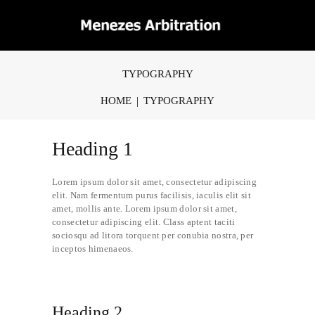
TYPOGRAPHY
HOME
TYPOGRAPHY
Heading 1
Lorem ipsum dolor sit amet, consectetur adipiscing
elit. Nam fermentum purus facilisis, iaculis elit sit
amet, mollis ante. Lorem ipsum dolor sit amet,
consectetur adipiscing elit. Class aptent taciti
sociosqu ad litora torquent per conubia nostra, per
inceptos himenaeos.
Heading 2